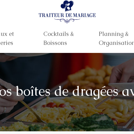
ux et
Cocktails &
Planning &
eries
Boissons
Organisatio
os boîtes de dragées av