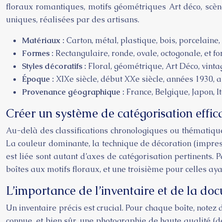
floraux romantiques, motifs géométriques Art déco, scèn
uniques, réalisées par des artisans.
Matériaux :
Carton, métal, plastique, bois, porcelaine, 
Formes :
Rectangulaire, ronde, ovale, octogonale, et f
Styles décoratifs :
Floral, géométrique, Art Déco, vintag
Époque :
XIXe siècle, début XXe siècle, années 1930, a
Provenance géographique :
France, Belgique, Japon, Ita
Créer un système de catégorisation effic
Au-delà des classifications chronologiques ou thématique
La couleur dominante, la technique de décoration (impress
est liée sont autant d’axes de catégorisation pertinents.
boîtes aux motifs floraux, et une troisième pour celles ay
L’importance de l’inventaire et de la do
Un inventaire précis est crucial. Pour chaque boîte, notez 
connue, et bien sûr, une photographie de haute qualité (d