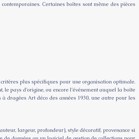
us contemporaines. Certaines boîtes sont même des pièces
critères plus spécifiques pour une organisation optimale.
, le pays d’origine, ou encore l’événement auquel la boîte
tes à dragées Art déco des années 1930, une autre pour les
auteur, largeur, profondeur), style décoratif, provenance si
e de données ou un logiciel de gestion de collections pour