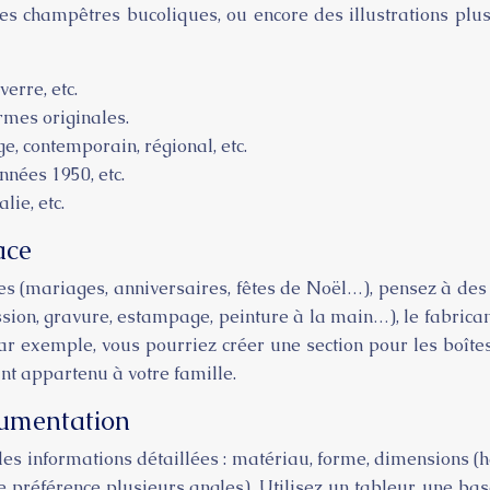
es champêtres bucoliques, ou encore des illustrations pl
verre, etc.
ormes originales.
e, contemporain, régional, etc.
nnées 1950, etc.
lie, etc.
ace
s (mariages, anniversaires, fêtes de Noël…), pensez à des 
ion, gravure, estampage, peinture à la main…), le fabricant
 Par exemple, vous pourriez créer une section pour les boî
ant appartenu à votre famille.
cumentation
des informations détaillées : matériau, forme, dimensions (h
e préférence plusieurs angles). Utilisez un tableur, une bas