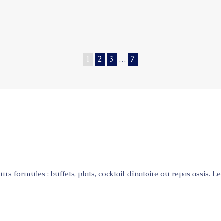
1
2
3
…
7
 formules : buffets, plats, cocktail dînatoire ou repas assis. L