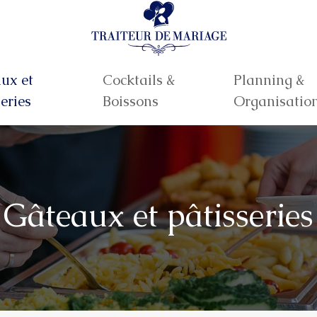
ux et
Cocktails &
Planning &
eries
Boissons
Organisatio
Gâteaux et pâtisseries