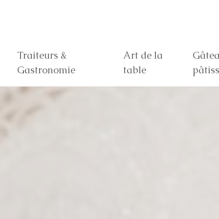
Traiteurs &
Art de la
Gâtea
Gastronomie
table
pâtiss