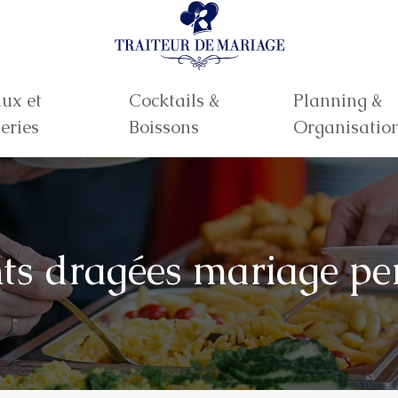
ux et
Cocktails &
Planning &
eries
Boissons
Organisatio
ts dragées mariage pe