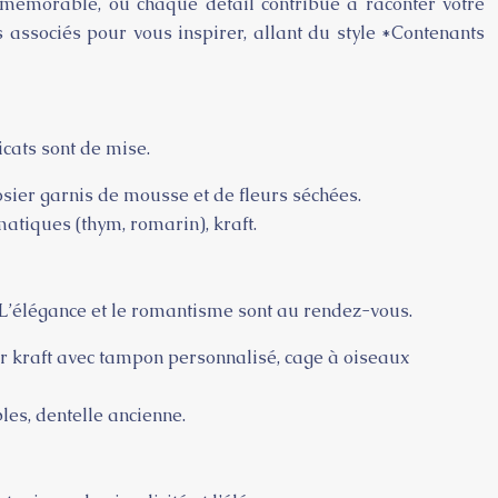
et mémorable, où chaque détail contribue à raconter votre
associés pour vous inspirer, allant du style *Contenants
icats sont de mise.
n osier garnis de mousse et de fleurs séchées.
omatiques (thym, romarin), kraft.
 L’élégance et le romantisme sont au rendez-vous.
ier kraft avec tampon personnalisé, cage à oiseaux
bles, dentelle ancienne.