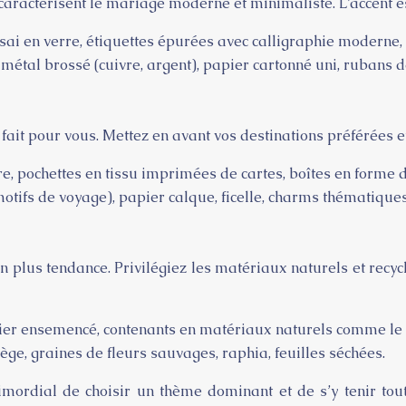
ractérisent le mariage moderne et minimaliste. L’accent est
ai en verre, étiquettes épurées avec calligraphie moderne, 
étal brossé (cuivre, argent), papier cartonné uni, rubans de s
fait pour vous. Mettez en avant vos destinations préférées 
ure, pochettes en tissu imprimées de cartes, boîtes en form
otifs de voyage), papier calque, ficelle, charms thématiques 
 plus tendance. Privilégiez les matériaux naturels et recy
apier ensemencé, contenants en matériaux naturels comme le bo
 liège, graines de fleurs sauvages, raphia, feuilles séchées.
rimordial de choisir un thème dominant et de s’y tenir tout