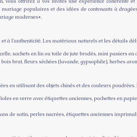
on, vous offrirez à vos invités une expérience cohérente 
mariage populaires et des idées de contenants à dragées 
ariage modernes*.
à l’authenticité. Les matériaux naturels et les détails dél
icelle, sachets en lin ou toile de jute brodés, mini paniers e
lle, bois brut, fleurs séchées (lavande, gypsophile), herbes ar
es en utilisant des objets chinés et des couleurs poudrées.
 fioles en verre avec étiquettes anciennes, pochettes en pap
rubans de satin, perles nacrées, étiquettes anciennes imprima