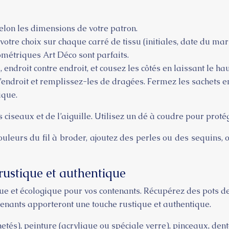
elon les dimensions de votre patron.
votre choix sur chaque carré de tissu (initiales, date du mar
ométriques Art Déco sont parfaits.
 endroit contre endroit, et cousez les côtés en laissant le hau
l’endroit et remplissez-les de dragées. Fermez les sachets 
ique.
s ciseaux et de l’aiguille. Utilisez un dé à coudre pour proté
ouleurs du fil à broder, ajoutez des perles ou des sequins, o
 rustique et authentique
ue et écologique pour vos contenants. Récupérez des pots de
tenants apporteront une touche rustique et authentique.
etés), peinture (acrylique ou spéciale verre), pinceaux, dentel