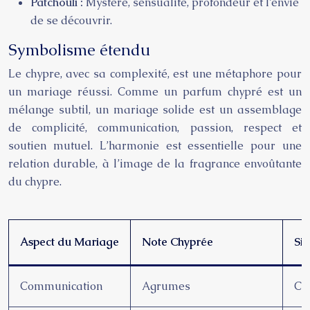
Patchouli :
Mystère, sensualité, profondeur et l’envie
de se découvrir.
Symbolisme étendu
Le chypre, avec sa complexité, est une métaphore pour
un mariage réussi. Comme un parfum chypré est un
mélange subtil, un mariage solide est un assemblage
de complicité, communication, passion, respect et
soutien mutuel. L’harmonie est essentielle pour une
relation durable, à l’image de la fragrance envoûtante
du chypre.
Aspect du Mariage
Note Chyprée
Sig
Communication
Agrumes
Cla