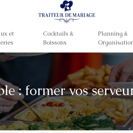
ux et
Cocktails &
Planning &
eries
Boissons
Organisatio
le : former vos serve