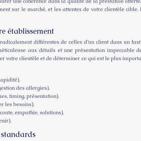
rer une cohérence dans la qualité de la prestation offerte. 
nt sur le marché, et les attentes de votre clientèle cible. 
tre établissement
t radicalement différentes de celles d’un client dans un f
éticuleuse aux détails et une présentation impeccable des
yser votre clientèle et de déterminer ce qui est le plus impor
rapidité).
stion des allergies).
es, timing, présentation).
r les besoins).
écoute, empathie, solutions).
nir).
s standards