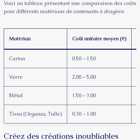
Voici un tableau présentant une comparaison des coûts
pour différents matériaux de contenants à dragées:
Matériau
Coût unitaire moyen (€)
A
Carton
0.50 – 1.50
É
Verre
2.00 – 5.00
É
Métal
1.50 – 3.00
R
Tissu (Organza, Tulle)
0.30 – 1.00
L
Créez des créations inoubliables