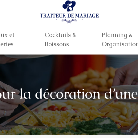
ux et
Cocktails &
Planning &
eries
Boissons
Organisatio
our la décoration d’un