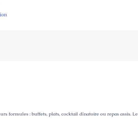
e
ion
 formules : buffets, plats, cocktail dînatoire ou repas assis. L