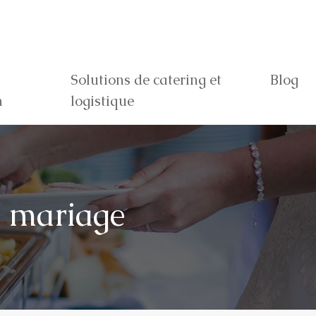
Solutions de catering et
Blog
n
logistique
e mariage