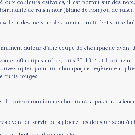
ux couleurs estivales, il est parfait sur des notes
inante de raisin noir (Blanc de noir) ou de raisin 
 en valeur des mets nobles comme un turbot sauce ho
 communient autour d’une coupe de champagne avant 
ivante : 60 coupes en bas, puis 30, 10, 4 et 1 coupe a
ous pouvez opter pour un champagne légèrement p
e fruits rouges.
es, la consommation de chacun n’est pas une science
es avant de servir, puis placez-les dans un seau à 
 ne se boit pas, il se déguste.