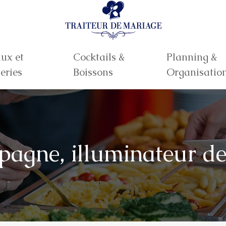
ux et
Cocktails &
Planning &
eries
Boissons
Organisatio
agne, illuminateur d