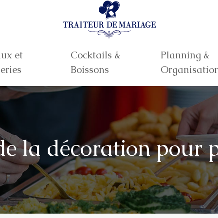
ux et
Cocktails &
Planning &
eries
Boissons
Organisatio
 de la décoration pour