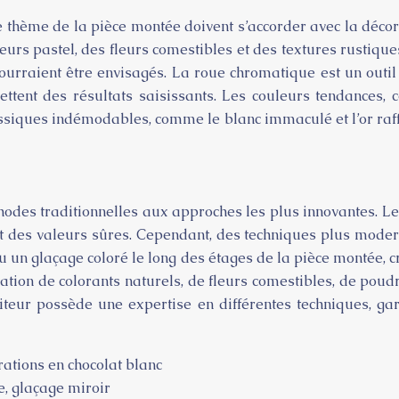
e thème de la pièce montée doivent s’accorder avec la déco
urs pastel, des fleurs comestibles et des textures rustique
urraient être envisagés. La roue chromatique est un outi
tent des résultats saisissants. Les couleurs tendances, 
lassiques indémodables, comme le blanc immaculé et l’or raf
hodes traditionnelles aux approches les plus innovantes. Le
 des valeurs sûres. Cependant, des techniques plus moderne
u un glaçage coloré le long des étages de la pièce montée, 
sation de colorants naturels, de fleurs comestibles, de pou
aiteur possède une expertise en différentes techniques, g
ations en chocolat blanc
e, glaçage miroir