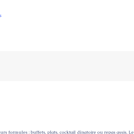
s
 formules : buffets, plats, cocktail dînatoire ou repas assis. L