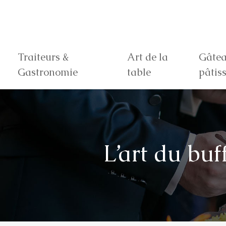
Traiteurs &
Art de la
Gâtea
Gastronomie
table
pâtiss
L’art du buf