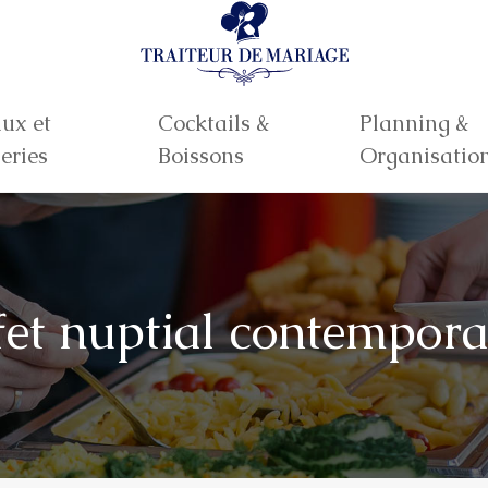
ux et
Cocktails &
Planning &
eries
Boissons
Organisatio
fet nuptial contempora