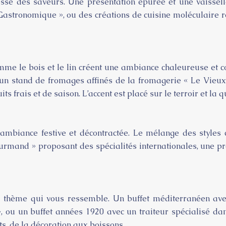
nesse des saveurs. Une présentation épurée et une vaisse
Gastronomique », ou des créations de cuisine moléculaire ré
omme le bois et le lin créent une ambiance chaleureuse et co
 un stand de fromages affinés de la fromagerie « Le Vieux 
s frais et de saison. L’accent est placé sur le terroir et la q
 ambiance festive et décontractée. Le mélange des styles c
rmand » proposant des spécialités internationales, une prés
n thème qui vous ressemble. Un buffet méditerranéen avec 
», ou un buffet années 1920 avec un traiteur spécialisé da
ts, de la décoration aux boissons.