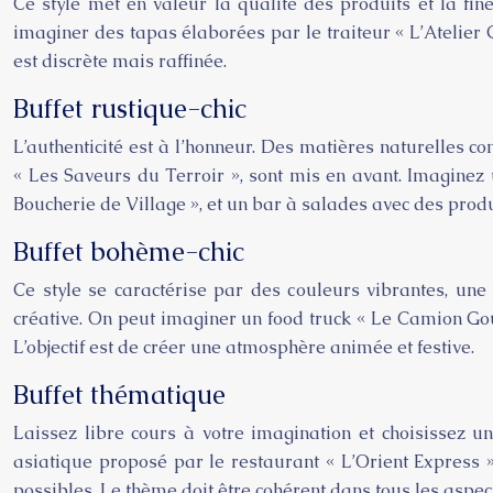
Ce style met en valeur la qualité des produits et la fi
imaginer des tapas élaborées par le traiteur « L’Atelier 
est discrète mais raffinée.
Buffet rustique-chic
L’authenticité est à l’honneur. Des matières naturelles c
« Les Saveurs du Terroir », sont mis en avant. Imaginez
Boucherie de Village », et un bar à salades avec des produit
Buffet bohème-chic
Ce style se caractérise par des couleurs vibrantes, une
créative. On peut imaginer un food truck « Le Camion Gou
L’objectif est de créer une atmosphère animée et festive.
Buffet thématique
Laissez libre cours à votre imagination et choisissez u
asiatique proposé par le restaurant « L’Orient Express 
possibles. Le thème doit être cohérent dans tous les aspec