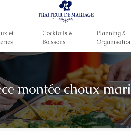
ux et
Cocktails &
Planning &
eries
Boissons
Organisatio
pièce montée choux mari