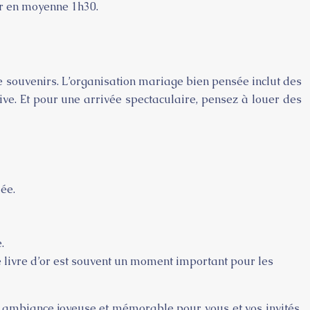
er en moyenne 1h30.
de souvenirs. L’organisation mariage bien pensée inclut des
ive. Et pour une arrivée spectaculaire, pensez à louer des
ée.
.
 livre d’or est souvent un moment important pour les
ne ambiance joyeuse et mémorable pour vous et vos invités.