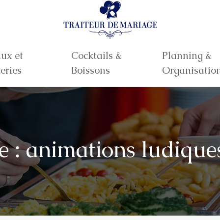
ux et
Cocktails &
Planning &
eries
Boissons
Organisatio
 : animations ludiques