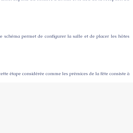
 Ce schéma permet de configurer la salle et de placer les hôtes
 cette étape considérée comme les prémices de la fête consiste à
ariage. Le secret d’un succulent buffet de mariage est de bien