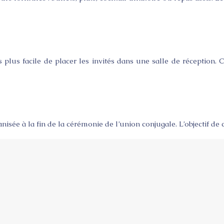
 plus facile de placer les invités dans une salle de réception.
sée à la fin de la cérémonie de l’union conjugale. L’objectif de
on culinaire, il est possible de réussir soi-même un buffet de m
Plan du site