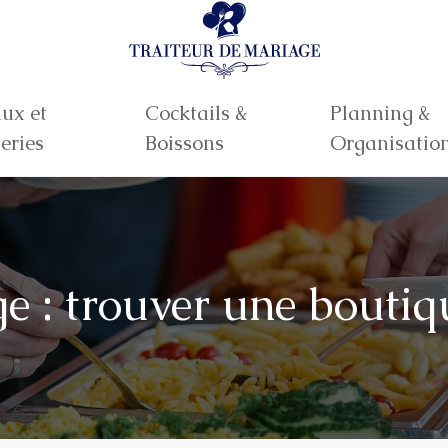
ux et
Cocktails &
Planning &
eries
Boissons
Organisatio
 : trouver une boutiqu