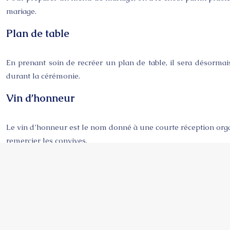
mariage.
Plan de table
En prenant soin de recréer un plan de table, il sera désormais
durant la cérémonie.
Vin d’honneur
Le vin d’honneur est le nom donné à une courte réception organi
remercier les convives.
Buffets de mariage
Grâce à des idées de recettes, de présentation et de décorati
s’organiser et présenter.