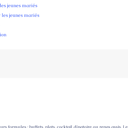
 des jeunes mariés
r les jeunes mariés
e
ion
 formules : buffets, plats, cocktail dînatoire ou repas assis. L