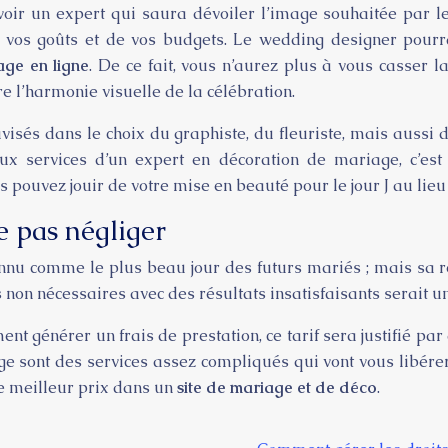
ir un expert qui saura dévoiler l’image souhaitée par les f
e vos goûts et de vos budgets. Le wedding designer pourra
age en ligne
. De ce fait, vous n’aurez plus à vous casser l
e l’harmonie visuelle de la célébration.
visés dans le choix du graphiste, du fleuriste, mais aussi
aux services d’un expert en décoration de mariage, c’e
s pouvez jouir de votre mise en beauté pour le jour J au lie
e pas négliger
nnu comme le plus beau jour des futurs mariés ; mais sa ré
 nécessaires avec des résultats insatisfaisants serait une 
nt générer un frais de prestation, ce tarif sera justifié p
age sont des services assez compliqués qui vont vous libérer
le meilleur prix dans un
site de mariage et de déco
.