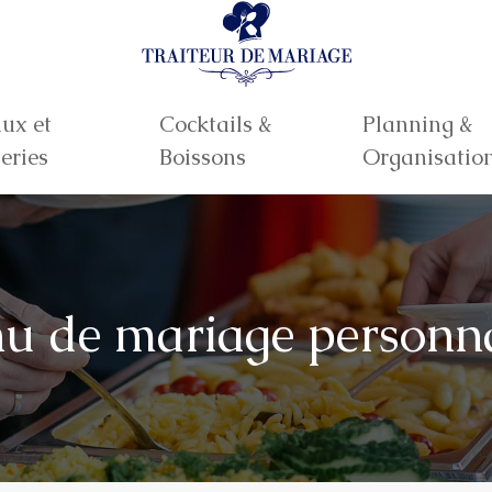
ux et
Cocktails &
Planning &
eries
Boissons
Organisatio
u de mariage personna