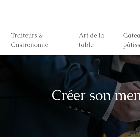
Traiteurs &
Art de la
Gâtea
Gastronomie
table
pâtiss
Créer son men