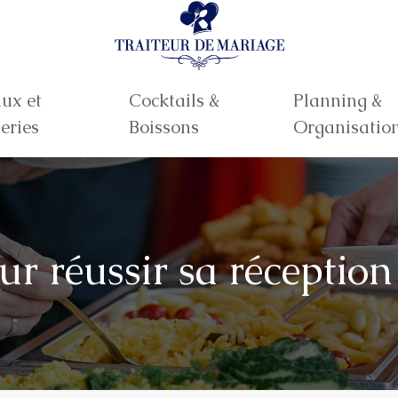
ux et
Cocktails &
Planning &
eries
Boissons
Organisatio
ur réussir sa réceptio