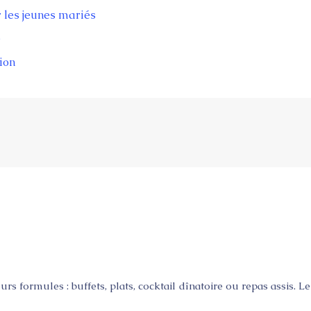
r les jeunes mariés
e
ion
 formules : buffets, plats, cocktail dînatoire ou repas assis. L