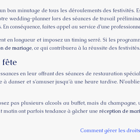
e un bon minutage de tous les déroulements des festivités.
votre wedding-planner lors des séances de travail préliminai
 En conséquence, faites appel au service d’une professionnel
nent en longueur et imposez un timing serré. Si les programm
on de mariage
, ce qui contribuera à la réussite des festivités
 fête
uissances en leur offrant des séances de restauration spécia
e à danser et s’amuser jusqu’à une heure tardive. N’oubli
ez pas plusieurs alcools au buffet, mais du champagne, un c
it matin ont parfois tendance à gâcher une
réception de mar
Comment gérer les droits